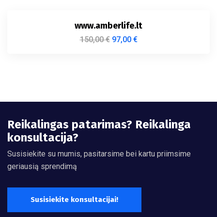
www.amberlife.lt
150,00
€
97,00
€
Reikalingas patarimas? Reikalinga
konsultacija?
Susisiekite su mumis, pasitarsime bei kartu priimsime
geriausią sprendimą
Susisiekite konsultacijai!