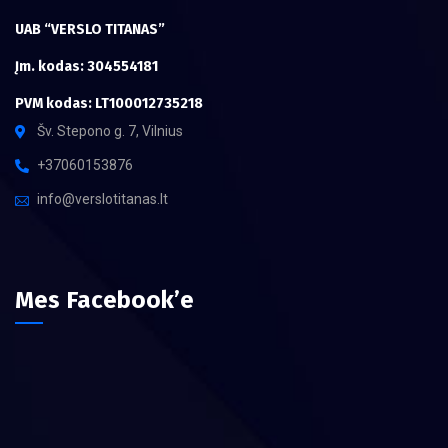
UAB “VERSLO TITANAS”
Įm. kodas: 304554181
PVM kodas: LT100012735218
Šv. Stepono g. 7, Vilnius
+37060153876
info@verslotitanas.lt
Mes Facebook’e