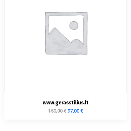
www.gerasstilius.lt
150,00
€
97,00
€