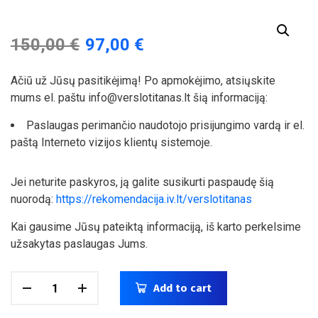
150,00
€
97,00
€
Ačiū už Jūsų pasitikėjimą! Po apmokėjimo, atsiųskite
mums el. paštu info@verslotitanas.lt šią informaciją:
Paslaugas perimančio naudotojo prisijungimo vardą ir el.
paštą Interneto vizijos klientų sistemoje.
Jei neturite paskyros, ją galite susikurti paspaudę šią
nuorodą:
https://rekomendacija.iv.lt/verslotitanas
Kai gausime Jūsų pateiktą informaciją, iš karto perkelsime
užsakytas paslaugas Jums.
Add to cart