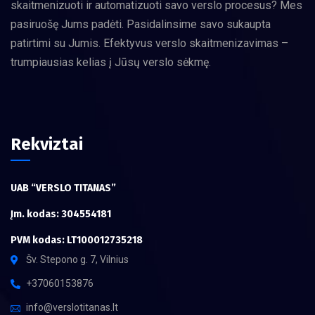
skaitmenizuoti ir automatizuoti savo verslo procesus? Mes
pasiruošę Jums padėti. Pasidalinsime savo sukaupta
patirtimi su Jumis. Efektyvus verslo skaitmenizavimas –
trumpiausias kelias į Jūsų verslo sėkmę.
Rekviztai
UAB “VERSLO TITANAS”
Įm. kodas: 304554181
PVM kodas: LT100012735218
Šv. Stepono g. 7, Vilnius
+37060153876
info@verslotitanas.lt